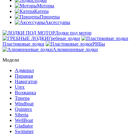
Лодки
Моторы
Катера
Прицепы
Аксессуары
Лодки под мотор
Гребные лодки
Пластиковые лодки
РИБы
Алюминиевые лодки
Модели
Адмирал
Пиранья
Навигатор
Urex
Волжанка
Триера
Windboat
Quintrex
Siberia
WellBoat
Gladiator
Swimmer