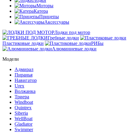
Лодки
Моторы
Катера
Прицепы
Аксессуары
Лодки под мотор
Гребные лодки
Пластиковые лодки
РИБы
Алюминиевые лодки
Модели
Адмирал
Пиранья
Навигатор
Urex
Волжанка
Триера
Windboat
Quintrex
Siberia
WellBoat
Gladiator
Swimmer