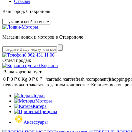
Отзывы
Ваш город:
Ставрополь
Магазин лодок и моторов в Ставрополе
8 962 431 11 00
Отдел продаж
0
Корзина
Ваша корзина пуста
0 ₽
0 ₽
0 Kg
0 ₽
0 ₽
/cart/add
/cart/refresh
/component/jshopping/p
невозможно заказать в данном количестве.
Количество товаров
Лодки
Моторы
Катера
Прицепы
Аксессуары