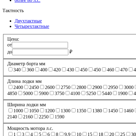
более 80 л.с.
Тактность
Двухтактные
Четырехтактные
Цена:
от
до
₽
Диаметр борта мм
340
360
400
420
430
450
450
460
470
4
Длина лодки мм
2400
2450
2600
2750
2800
2900
2950
3000
4850
5000
5900
3750
4100
5250
5440
1900
4
Ширина лодки мм
1000
1050
1200
1300
1350
1380
1450
1460
2140
2160
2250
1590
Мощность мотора л.с.
1
3
4
5
6
8
9.9
10
15
18
20
25
30