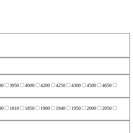
00
3950
4000
4200
4250
4300
4500
4650
00
1810
1850
1900
1940
1950
2000
2050