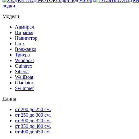
Лодки под мотор
лодки
Модели
Адмирал
Пиранья
Навигатор
Urex
Волжанка
Триера
Windboat
Quintrex
Siberia
WellBoat
Gladiator
Swimmer
Длина
от 200 до 250 см.
от 250 до 300 см.
от 300 до 350 см.
от 350 до 400 см.
от 400 до 450 см.