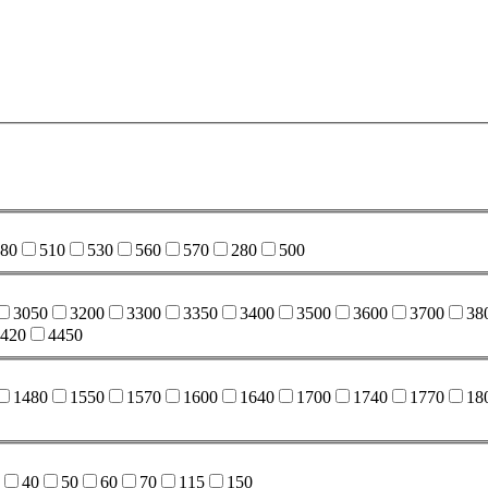
80
510
530
560
570
280
500
3050
3200
3300
3350
3400
3500
3600
3700
38
420
4450
1480
1550
1570
1600
1640
1700
1740
1770
18
40
50
60
70
115
150