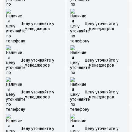
Кресло надувное
Якорь складной тип
Пиранья
В 0,7кг
Цену уточняйте у
Цену уточняйте у
менеджеров
менеджеров
GARMIN STRIKER PLUS
Подводная Камера
5CV GT20
CRAFT FishEYE 110
Цену уточняйте у
Цену уточняйте у
менеджеров
менеджеров
GARMIN FF 650 GPS
GARMIN STRIKER PLUS
Цену уточняйте у
Цену уточняйте у
4 (010-01870-01)
менеджеров
менеджеров
GARMIN STRIKER PLUS
Жилет спасательный
Цену уточняйте у
Цену уточняйте у
4CV GT20 (010-01871-
"Стандарт-В"