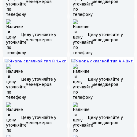
менеджеров
менеджеров
01)
Якорь складной тип
Цену уточняйте у
Цену уточняйте у
Жилет спасательный
В 3,5кг
менеджеров
менеджеров
"Стандарт-ВП"
Якорь складной тип
Якорь складной тип
В 1,4кг
А 4,0кг
Цену уточняйте у
Цену уточняйте у
менеджеров
менеджеров
Якорь складной тип
LOWRANCE HOOK2-5X
В 7,5кг
SPLITSHOT
Цену уточняйте у
Цену уточняйте у
менеджеров
менеджеров