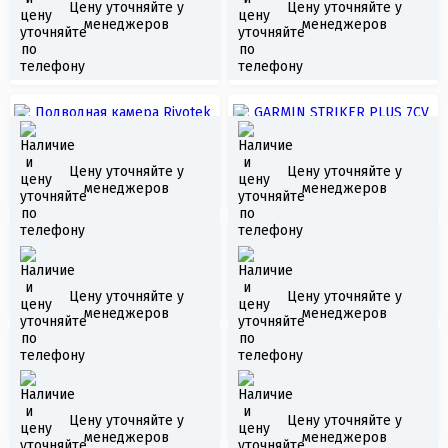
Цену уточняйте у
Цену уточняйте у
Garmin STRIKER 4
менеджеров
менеджеров
Подводная камера
Rivotek LQ-3215
Подводная камера
GARMIN STRIKER PLUS
Цену уточняйте у
Цену уточняйте у
Rivotek LQ-3505T
7CV GT20
менеджеров
менеджеров
Кресло надувное
Якорь складной тип
А 2,5кг
Цену уточняйте у
Цену уточняйте у
менеджеров
менеджеров
Жилет спасательный
Жилет спасательный
"Стандарт-В"
"Стандарт-ВП"
Цену уточняйте у
Цену уточняйте у
менеджеров
менеджеров