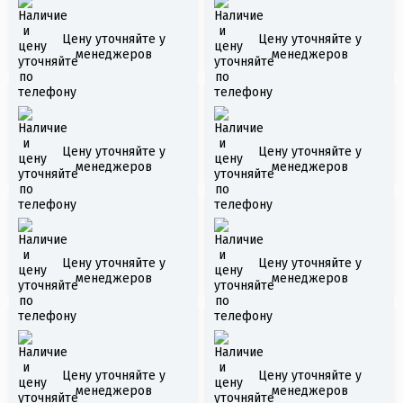
Якорь складной тип
HUMMINBIRD FISHIN
Цену уточняйте у
Цену уточняйте у
В 12,0кг
BUDDY MAX (FB-MAX)
менеджеров
менеджеров
Якорь складной тип
Якорь складной тип
Цену уточняйте у
Цену уточняйте у
В 15,0кг
А 3,2кг AISI 316
менеджеров
менеджеров
Якорь складной тип
Якорь складной тип
В 5,5кг
Цену уточняйте у
Цену уточняйте у
В 10,0кг
менеджеров
менеджеров
LOWRANCE HOOK2-7
Якорь складной тип
Цену уточняйте у
Цену уточняйте у
TRIPLESHOT
А 5,0кг AISI 316
менеджеров
менеджеров