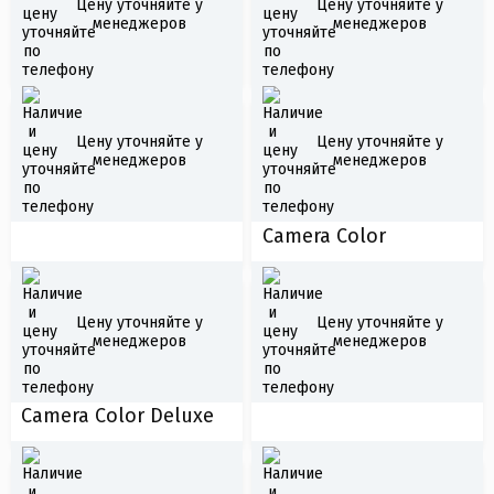
Эхолот портативный
Цену уточняйте у
Цену уточняйте у
Rivotek LQ-5025D
менеджеров
менеджеров
JJ-Connect Fisherman
200 Ice Edition mark II
Цену уточняйте у
Цену уточняйте у
менеджеров
менеджеров
Жилет спасательный
Подводная камера JJ-
"Дон РО " до 95 кг.
Connect Underwater
Camera Color
Цену уточняйте у
Цену уточняйте у
Якорь складной тип
менеджеров
менеджеров
А 3,2кг
Подводная Камера JJ-
Connect Underwater
Camera Color Deluxe