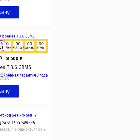
зину
00
00
00
00
ый
дней
часов
мин.
сек.
 !
₽
51 500 ₽
ies T 3.6 СBMS
актов:
2
,
.):
3.6
зину
 Sea Pro SMF-9
актов:
4
мощность (л.с.):
9
,