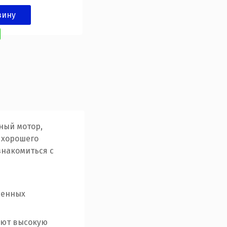
зину
ный мотор,
 хорошего
знакомиться с
менных
еют высокую