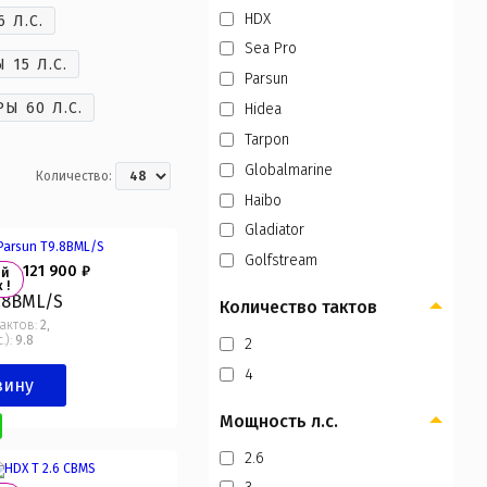
HDX
 Л.С.
Sea Pro
15 Л.С.
Parsun
Ы 60 Л.С.
Hidea
Tarpon
Globalmarine
Количество:
Haibo
Gladiator
Golfstream
 ₽
121 900 ₽
ый
 !
.8ВМL/S
Количество тактов
актов:
2
,
.):
9.8
2
4
зину
Мощность л.с.
2.6