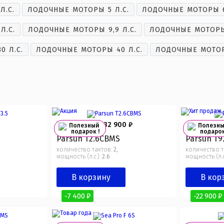
Л.С.
ЛОДОЧНЫЕ МОТОРЫ 5 Л.С.
ЛОДОЧНЫЕ МОТОРЫ 6
Л.С.
ЛОДОЧНЫЕ МОТОРЫ 9,9 Л.С.
ЛОДОЧНЫЕ МОТОРЫ 
 Л.С.
ЛОДОЧНЫЕ МОТОРЫ 40 Л.С.
ЛОДОЧНЫЕ МОТОР
25 500 ₽
99 000
32 900 ₽
Полезный
Полезн
подарок !
подарок
Parsun Т2.6СBMS
Parsun Т9
количество тактов:
2
количество т
,
мощность (л.с.):
2.6
мощность (л.с
В корзину
В кор
-7 400 ₽
-22 900 ₽