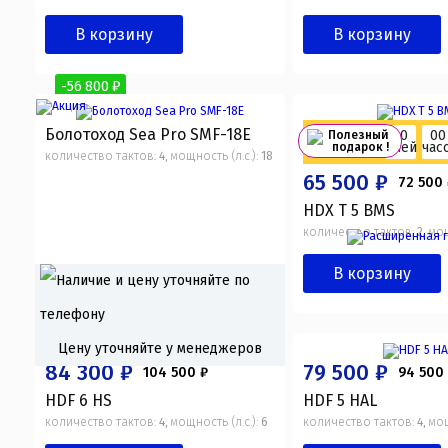
В корзину
В корзину
-56 800 ₽
Болотоход Sea Pro SMF-18E
Акция
00
00
Полезный
дней
час
подарок !
действует:
количество тактов:
4
мощность (л.с.):
18
,
65 500 ₽
72 500
HDX T 5 BMS
количество тактов:
2
мощ
,
В корзину
-7 000 ₽
Цену уточняйте у менеджеров
84 300 ₽
79 500 ₽
104 500 ₽
94 500
HDF 6 HS
HDF 5 HAL
количество тактов:
4
мощность (л.с.):
6
количество тактов:
4
мощ
,
,