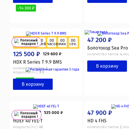
-14 300 ₽
47 200 ₽
Акция
00
00
00
00
Полезный
дней
часов
мин.
сек.
подарок !
действует:
Болотоход Sea Pro
125 500 ₽
129 600 ₽
количество тактов:
4
мощ
,
HDX R Series T 9.9 BMS
В корзину
количество тактов:
2
,
мощность (л.с.):
9.9
-4 100 ₽
В корзину
478 200 ₽
47 900 ₽
535 000 ₽
Полезный
подарок !
HDEF 40 FEL-T
HD 4 FHS
мощность (л.с.):
40
количество тактов:
2
мощ
,