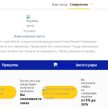
Ваш город:
Ставрополь
Корзина
Ваша корзина пуста
dd
/cart/refresh
/component/jshopping/product/view?Itemid=0
Выберите
ли не все параметры. Продолжить без заполнения?
Товар невозможно
стве.
Количество товаров не изменилось.
Товар добавлен в корзину
Прицепы
Аксессуары
Вы
После того как
получаете
товар будет
скидку
получен и
на
проверен
следующие
Вы
покупки
оплачиваете
от 5% до
заказ
30%