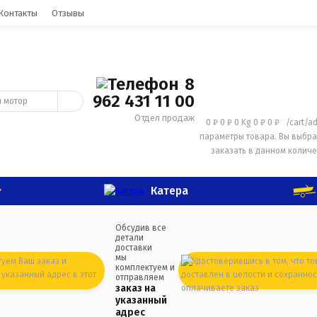
Контакты
Отзывы
8
962 431 11 00
Отдел продаж
0 ₽
0 ₽
0 Kg
0 ₽
0 ₽
/cart/a
параметры товара.
Вы выбра
заказать в данном количе
Катера
Обсудив все
детали
доставки
мы
комплектуем и
отправляем
заказ на
указанный
адрес