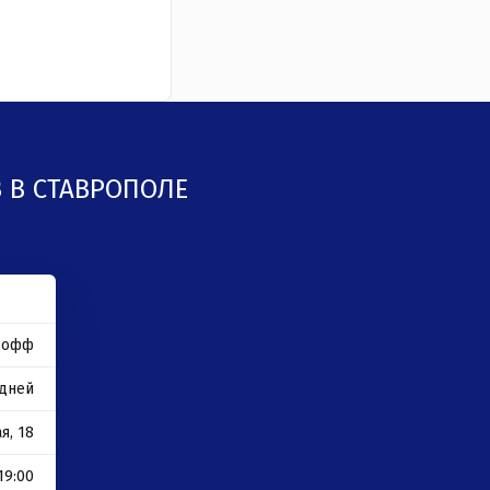
 В СТАВРОПОЛЕ
озофф
 дней
я, 18
19:00