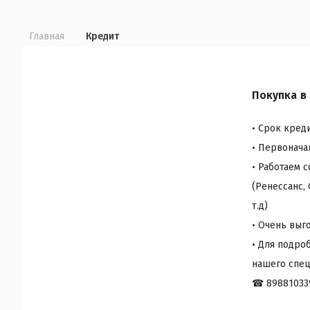
Главная
Кредит
Покупка в
• Срок креди
• Первонача
• Работаем 
(Ренеcсанс,
т.д)
• Очень выг
• Для подро
нашего спец
☎ 89881033