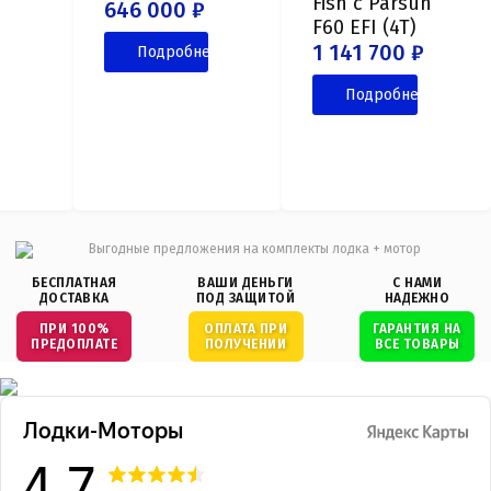
Fish с Parsun
646 000 ₽
F60 EFI (4T)
ее
1 141 700 ₽
Подробнее
Подробнее
БЕСПЛАТНАЯ
ВАШИ ДЕНЬГИ
С НАМИ
ДОСТАВКА
ПОД ЗАЩИТОЙ
НАДЕЖНО
ПРИ 100%
ОПЛАТА ПРИ
ГАРАНТИЯ НА
ПРЕДОПЛАТЕ
ПОЛУЧЕНИИ
ВСЕ ТОВАРЫ