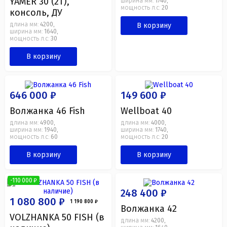
YAMER 30 (2T),
ширина мм:
1740
,
мощность л.с:
20
консоль, ДУ
длина мм:
4200
В корзину
,
ширина мм:
1640
,
мощность л.с:
30
В корзину
646 000 ₽
149 600 ₽
Волжанка 46 Fish
Wellboat 40
длина мм:
4900
длина мм:
4000
,
,
ширина мм:
1940
ширина мм:
1740
,
,
мощность л.с:
60
мощность л.с:
20
В корзину
В корзину
-110 000 ₽
248 400 ₽
1 080 800 ₽
1 190 800 ₽
Волжанка 42
VOLZHANKA 50 FISH (в
длина мм:
4200
,