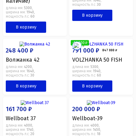
наличие)
ширина мм:
1640
,
мощность л.с:
30
длина мм:
5300
,
ширина мм:
1940
,
В корзину
мощность л.с:
60
В корзину
-56 000 ₽
248 400 ₽
791 000 ₽
847 000 ₽
Волжанка 42
VOLZHANKA 50 FISH
длина мм:
4200
длина мм:
5300
,
,
ширина мм:
1640
ширина мм:
1940
,
,
мощность л.с:
30
мощность л.с:
60
В корзину
В корзину
161 700 ₽
200 000 ₽
Wellboat 37
Wellboat-39
длина мм:
4000
длина мм:
4000
,
,
ширина мм:
1740
ширина мм:
1450
,
,
мощность л.с:
20
мощность л.с:
18