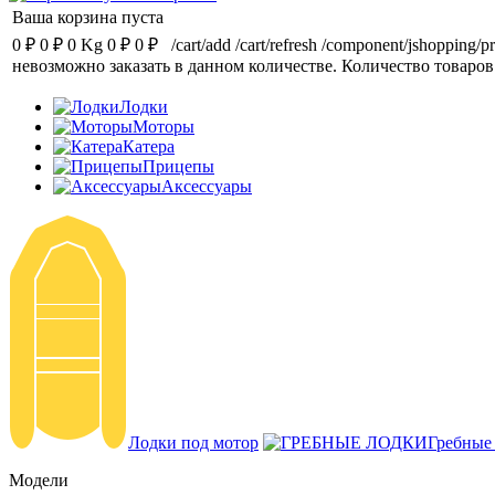
Ваша корзина пуста
0 ₽
0 ₽
0 Kg
0 ₽
0 ₽
/cart/add
/cart/refresh
/component/jshopping/p
невозможно заказать в данном количестве.
Количество товаров
Лодки
Моторы
Катера
Прицепы
Аксессуары
Лодки под мотор
Гребные
Модели