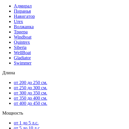
Адмирал
Пиранья
Навигатор
Urex
Волжанка
Триера
Windboat
Quintrex
Siberia
WellBoat
Gladiator
Swimmer
Длина
от 200 до 250 см.
от 250 до 300 см.
от 300 до 350 см.
от 350 до 400 см.
от 400 до 450 см.
Мощность
от 1 до 5 л.с.
от 5 до 10 л.с.