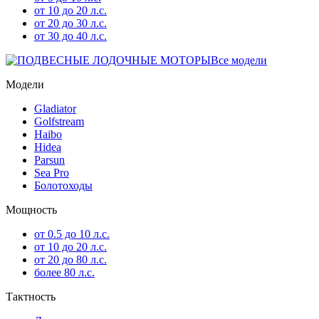
от 10 до 20 л.с.
от 20 до 30 л.с.
от 30 до 40 л.с.
Все модели
Модели
Gladiator
Golfstream
Haibo
Hidea
Parsun
Sea Pro
Болотоходы
Мощность
от 0.5 до 10 л.с.
от 10 до 20 л.с.
от 20 до 80 л.с.
более 80 л.с.
Тактность